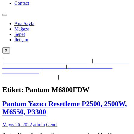
Contact
Ana Sayfa
Mağaza
Sepet
İletişim
X
|
Pantum P2500 P2550 P2200 P2207 P2500w
|
Pantum P3010DN
P3010DW P3300DN P3300DW
|
Pantum M6200 M6500
M6550NW M6600
|
Pantum M6800FDW M6860FDN
M6860FDW M7100
M7200
|
Etiket:
Pantum M6800FDW
Pantum Yazıcı Resetleme P2500, 2500W,
M6550, P3300
Mayıs 26, 2022
admin
Genel