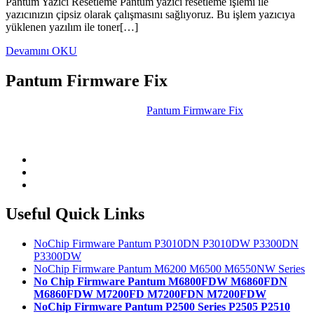
Pantum Yazıcı Resetleme Pantum yazıcı resetleme işlemi ile
yazıcınızın çipsiz olarak çalışmasını sağlıyoruz. Bu işlem yazıcıya
yüklenen yazılım ile toner[…]
Devamını OKU
Pantum Firmware Fix
Chipless operation software for
Pantum Firmware Fix
, MFPs
(multifunctional) and flat mono P2500 series. Now you can run your
toners in the printer by just refilling without changing the toner chip.
Useful Quick Links
NoChip Firmware Pantum P3010DN P3010DW P3300DN
P3300DW
NoChip Firmware Pantum M6200 M6500 M6550NW Series
No Chip Firmware Pantum M6800FDW M6860FDN
M6860FDW M7200FD M7200FDN M7200FDW
NoChip Firmware Pantum P2500 Series P2505 P2510