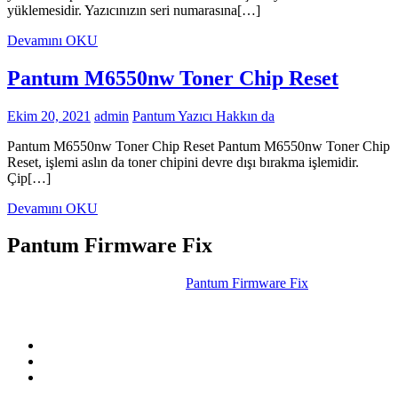
yüklemesidir. Yazıcınızın seri numarasına[…]
Devamını OKU
Pantum M6550nw Toner Chip Reset
Ekim 20, 2021
admin
Pantum Yazıcı Hakkın da
Pantum M6550nw Toner Chip Reset Pantum M6550nw Toner Chip
Reset, işlemi aslın da toner chipini devre dışı bırakma işlemidir.
Çip[…]
Devamını OKU
Pantum Firmware Fix
Chipless operation software for
Pantum Firmware Fix
, MFPs
(multifunctional) and flat mono P2500 series. Now you can run your
toners in the printer by just refilling without changing the toner chip.