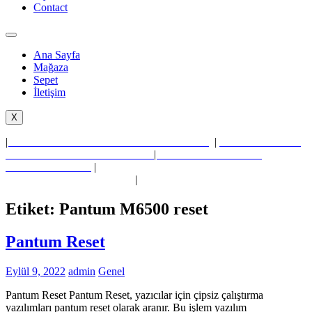
Contact
Ana Sayfa
Mağaza
Sepet
İletişim
X
|
Pantum P2500 P2550 P2200 P2207 P2500w
|
Pantum P3010DN
P3010DW P3300DN P3300DW
|
Pantum M6200 M6500
M6550NW M6600
|
Pantum M6800FDW M6860FDN
M6860FDW M7100
M7200
|
Etiket:
Pantum M6500 reset
Pantum Reset
Eylül 9, 2022
admin
Genel
Pantum Reset Pantum Reset, yazıcılar için çipsiz çalıştırma
yazılımları pantum reset olarak aranır. Bu işlem yazılım