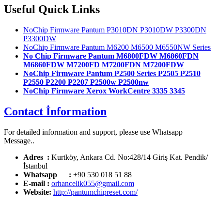
Useful Quick Links
NoChip Firmware Pantum P3010DN P3010DW P3300DN
P3300DW
NoChip Firmware Pantum M6200 M6500 M6550NW Series
No Chip Firmware Pantum M6800FDW M6860FDN
M6860FDW M7200FD M7200FDN M7200FDW
NoChip Firmware Pantum P2500 Series P2505 P2510
P2550 P2200 P2207 P2500w P2500nw
NoChip Firmware Xerox WorkCentre 3335 3345
Contact İnformation
For detailed information and support, please use Whatsapp
Message..
Adres :
Kurtköy, Ankara Cd. No:428/14 Giriş Kat.
Pendik/
İstanbul
Whatsapp :
+90 530 018 51 88
E-mail :
orhancelik055@gmail.com
Website:
http://pantumchipreset.com/